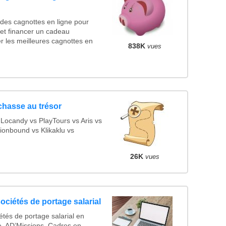
des cagnottes en ligne pour
t et financer un cadeau
 les meilleures cagnottes en
838K
vues
chasse au trésor
ocandy vs PlayTours vs Aris vs
onbound vs Klikaklu vs
26K
vues
ociétés de portage salarial
tés de portage salarial en
, AD’Missions, Cadres en