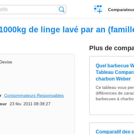
Créer
Recherche
Comparateur 
un
comparatif
1000kg de linge lavé par an (famil
Plus de compa
Devise
Quel barbecue W
Tableau Compara
charbon Weber
Ce tableau vous perm
différences de carac
r
Consommateurs Responsables
barbecues à charbon
jour
23 fév. 2011 08:38:27
Comparatif des c