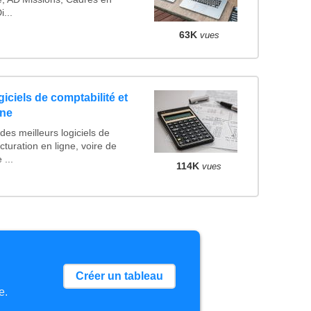
...
63K
vues
iciels de comptabilité et
gne
es meilleurs logiciels de
cturation en ligne, voire de
...
114K
vues
Créer un tableau
e.