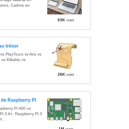
sions, Cadres en
63K
vues
au trésor
s PlayTours vs Aris vs
vs Klikaklu vs
26K
vues
 de Raspberry PI
pberry Pi 400 vs
Pi 3 A+, Raspberry Pi 3
...
1M
vues