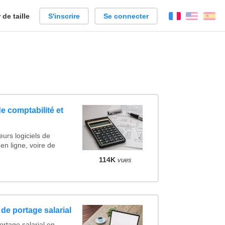
de taille
S'inscrire
Se connecter
Français
Englis
Es
de comptabilité et
urs logiciels de
 en ligne, voire de
114K
vues
de portage salarial
ortage salarial en