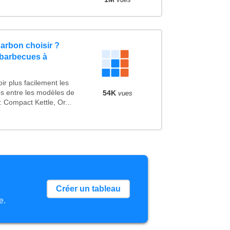
arbon choisir ?
 barbecues à
r plus facilement les
es entre les modèles de
54K
vues
 Compact Kettle, Or...
Créer un tableau
e.