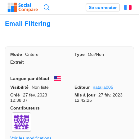
Recherche
Se connecter
Fr
Email Filtering
Mode
Critère
Type
Oui/Non
Extrait
Langue par défaut
English
Visibilité
Non listé
Editeur
natalia005
Créé
27 fév. 2023
Mis à jour
27 fév. 2023
12:38:07
12:42:25
Contributeurs
Voir les modifications