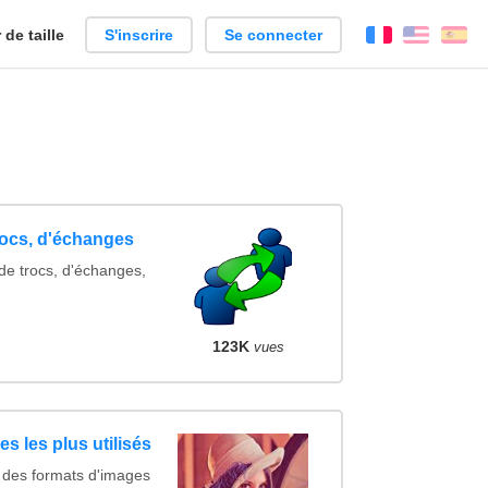
de taille
S'inscrire
Se connecter
Français
Englis
Es
rocs, d'échanges
de trocs, d'échanges,
123K
vues
s les plus utilisés
 des formats d'images