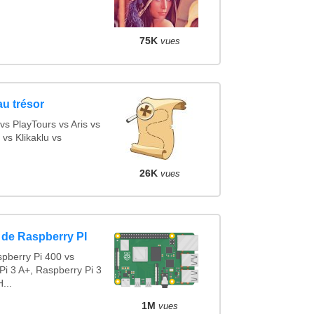
75K
vues
au trésor
s PlayTours vs Aris vs
vs Klikaklu vs
26K
vues
 de Raspberry PI
pberry Pi 400 vs
Pi 3 A+, Raspberry Pi 3
...
1M
vues