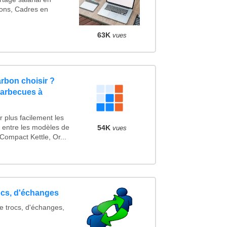
ons, Cadres en
63K
vues
rbon choisir ?
barbecues à
 plus facilement les
s entre les modèles de
54K
vues
ompact Kettle, Or...
rocs, d'échanges
e trocs, d'échanges,