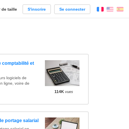
de taille
S'inscrire
Se connecter
Français
Englis
Es
 comptabilité et
rs logiciels de
n ligne, voire de
114K
vues
e portage salarial
tage salarial en