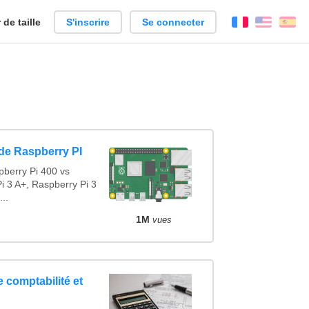
de taille
S'inscrire
Se connecter
Français
Englis
Es
de Raspberry PI
berry Pi 400 vs
i 3 A+, Raspberry Pi 3
..
1M
vues
e comptabilité et