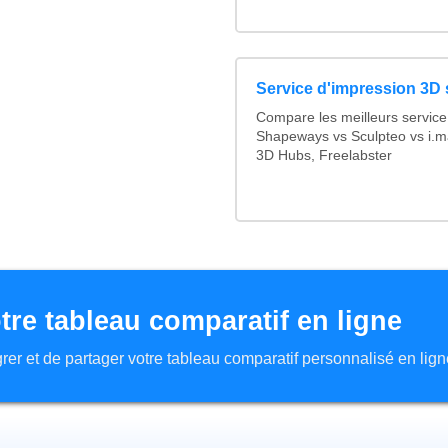
Service d'impression 3D 
Compare les meilleurs service
Shapeways vs Sculpteo vs i.ma
3D Hubs, Freelabster
tre tableau comparatif en ligne
tégrer et de partager votre tableau comparatif personnalisé en lign