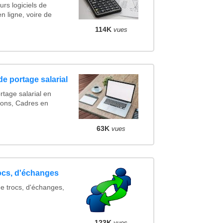
rs logiciels de
en ligne, voire de
114K
vues
e portage salarial
rtage salarial en
ions, Cadres en
63K
vues
rocs, d'échanges
de trocs, d'échanges,
123K
vues