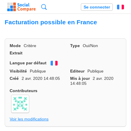
Recherche
Se connecter
Fr
Facturation possible en France
Mode
Critère
Type
Oui/Non
Extrait
Langue par défaut
Français
Visibilité
Publique
Editeur
Publique
Créé
2 avr. 2020 14:48:05
Mis à jour
2 avr. 2020
14:48:05
Contributeurs
Voir les modifications