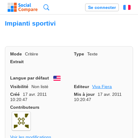
Recherche
Se connecter
Fr
Impianti sportivi
Mode
Critère
Type
Texte
Extrait
Langue par défaut
English
Visibilité
Non listé
Editeur
Viva Fiera
Créé
17 avr. 2011
Mis à jour
17 avr. 2011
10:20:47
10:20:47
Contributeurs
Voir les modifications