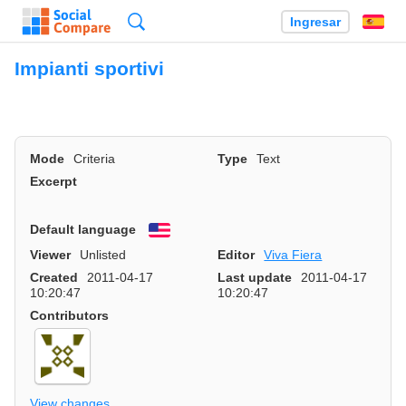
Búsqueda
Ingresar
Es
Impianti sportivi
Mode
Criteria
Type
Text
Excerpt
Default language
English
Viewer
Unlisted
Editor
Viva Fiera
Created
2011-04-17
Last update
2011-04-17
10:20:47
10:20:47
Contributors
View changes