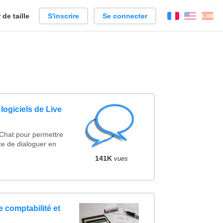
de taille
S'inscrire
Se connecter
Français
Englis
Es
logiciels de Live
 Chat pour permettre
ce de dialoguer en
141K
vues
e comptabilité et