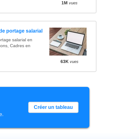
1M
vues
de portage salarial
rtage salarial en
ions, Cadres en
63K
vues
Créer un tableau
e.