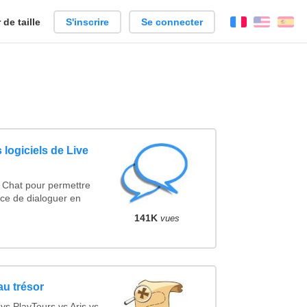
de taille
S'inscrire
Se connecter
Français
Englis
Es
 logiciels de Live
e Chat pour permettre
ce de dialoguer en
141K
vues
au trésor
s PlayTours vs Aris vs