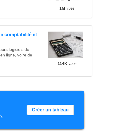
1M
vues
de comptabilité et
urs logiciels de
 en ligne, voire de
114K
vues
Créer un tableau
e.