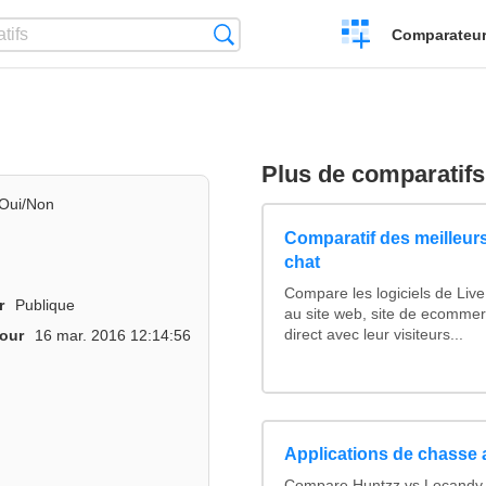
Créer
Recherche
Comparateur 
un
comparatif
Plus de comparatifs
Oui/Non
Comparatif des meilleurs
chat
Compare les logiciels de Liv
r
Publique
au site web, site de ecommer
direct avec leur visiteurs...
jour
16 mar. 2016 12:14:56
Applications de chasse 
Compare Huntzz vs Locandy v