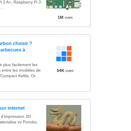
i 3 A+, Raspberry Pi 3
..
1M
vues
rbon choisir ?
barbecues à
r plus facilement les
s entre les modèles de
54K
vues
Compact Kettle, Or...
sur internet
 d'impression 3D:
terialise vs Ponoko,