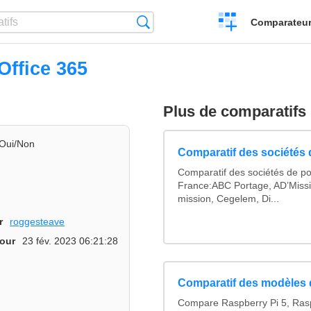
Créer
Recherche
Comparateur 
un
comparatif
Office 365
Plus de comparatifs
Oui/Non
Comparatif des sociétés d
Comparatif des sociétés de po
France:ABC Portage, AD’Miss
mission, Cegelem, Di...
r
roggesteave
jour
23 fév. 2023 06:21:28
Comparatif des modèles 
Compare Raspberry Pi 5, Rasp