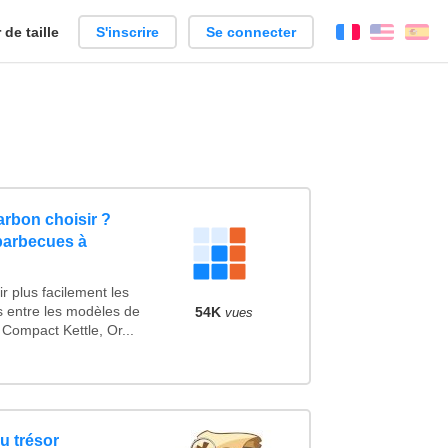
de taille
S'inscrire
Se connecter
Français
Englis
Es
rbon choisir ?
barbecues à
r plus facilement les
es entre les modèles de
54K
vues
Compact Kettle, Or...
u trésor