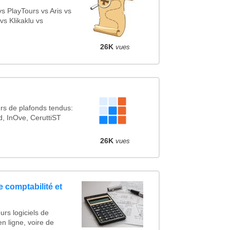
 PlayTours vs Aris vs
s Klikaklu vs
26K
vues
rs de plafonds tendus:
nd, InOve, CeruttiST
26K
vues
e comptabilité et
urs logiciels de
en ligne, voire de