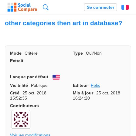
Recherche
Se connecter
Fr
other categories then art in database?
Mode
Critère
Type
Oui/Non
Extrait
Langue par défaut
English
Visibilité
Publique
Editeur
Felix
Créé
25 oct. 2018
Mis à jour
25 oct. 2018
15:52:35
16:24:20
Contributeurs
Voir les modifications