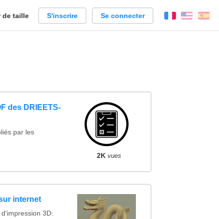
de taille
S'inscrire
Se connecter
Français
Englis
Es
OF des DRIEETS-
iés par les
2K
vues
sur internet
 d'impression 3D: