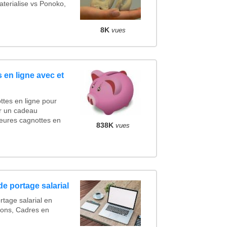
terialise vs Ponoko,
8K
vues
 en ligne avec et
ttes en ligne pour
cer un cadeau
eures cagnottes en
838K
vues
e portage salarial
rtage salarial en
ions, Cadres en