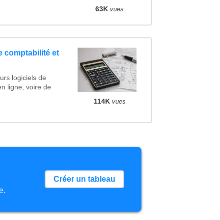
63K
vues
e comptabilité et
rs logiciels de
en ligne, voire de
114K
vues
Créer un tableau
e.