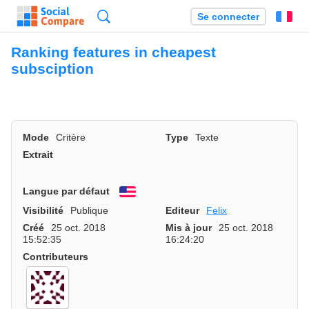
Recherche
Se connecter
Fr
Ranking features in cheapest
subsciption
Mode
Critère
Type
Texte
Extrait
Langue par défaut
English
Visibilité
Publique
Editeur
Felix
Créé
25 oct. 2018
Mis à jour
25 oct. 2018
15:52:35
16:24:20
Contributeurs