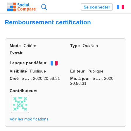
Recherche
Se connecter
Fr
Remboursement certification
Mode
Critère
Type
Oui/Non
Extrait
Langue par défaut
Français
Visibilité
Publique
Editeur
Publique
Créé
5 avr. 2020 20:58:31
Mis à jour
5 avr. 2020
20:58:31
Contributeurs
Voir les modifications