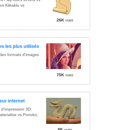
s Klikaklu vs
26K
vues
s les plus utilisés
 des formats d'images
75K
vues
sur internet
 d'impression 3D:
terialise vs Ponoko,
8K
vues