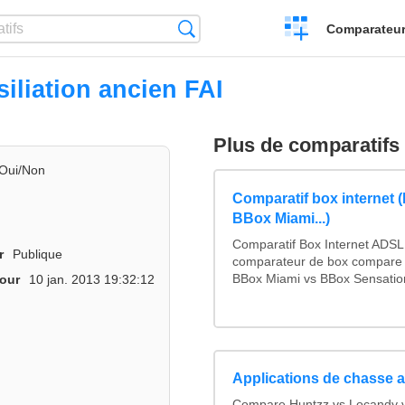
Créer
Recherche
Comparateur 
un
comparatif
iliation ancien FAI
Plus de comparatifs
Oui/Non
Comparatif box internet 
BBox Miami...)
Comparatif Box Internet ADSL
r
Publique
comparateur de box compare 
BBox Miami vs BBox Sensation
jour
10 jan. 2013 19:32:12
Applications de chasse a
Compare Huntzz vs Locandy vs