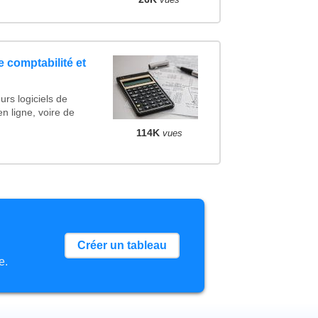
e comptabilité et
urs logiciels de
en ligne, voire de
114K
vues
Créer un tableau
e.