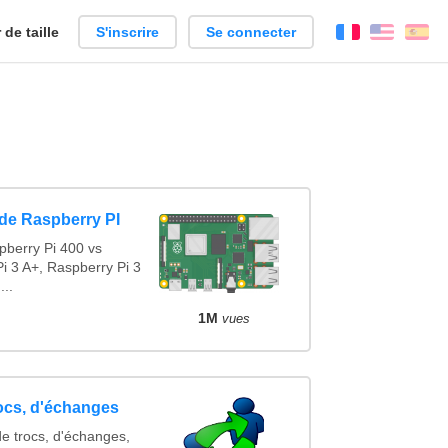
de taille
S'inscrire
Se connecter
Français
Englis
Es
de Raspberry PI
pberry Pi 400 vs
i 3 A+, Raspberry Pi 3
...
1M
vues
rocs, d'échanges
de trocs, d'échanges,