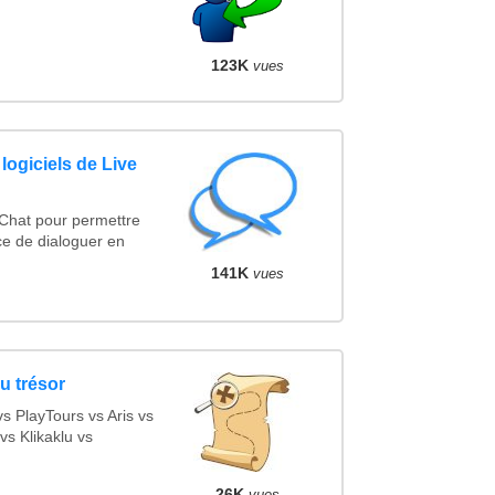
123K
vues
logiciels de Live
 Chat pour permettre
ce de dialoguer en
141K
vues
u trésor
 PlayTours vs Aris vs
s Klikaklu vs
26K
vues