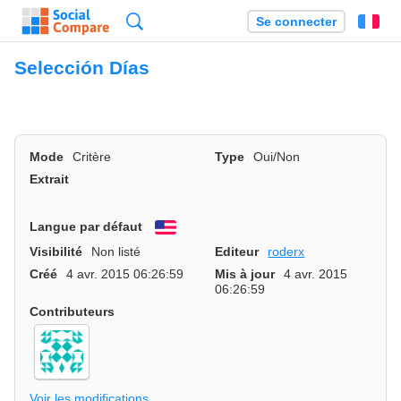
Recherche
Se connecter
Fr
Selección Días
Mode
Critère
Type
Oui/Non
Extrait
Langue par défaut
English
Visibilité
Non listé
Editeur
roderx
Créé
4 avr. 2015 06:26:59
Mis à jour
4 avr. 2015
06:26:59
Contributeurs
Voir les modifications