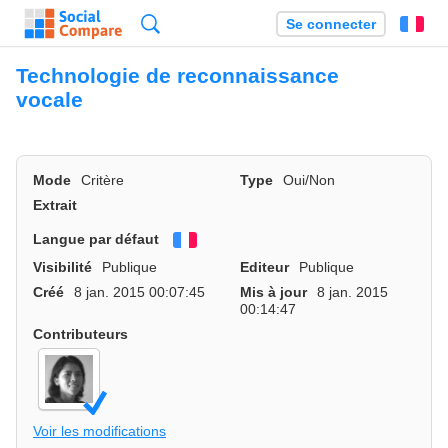
Recherche
Se connecter
Fr
Technologie de reconnaissance
vocale
Mode
Critère
Type
Oui/Non
Extrait
Langue par défaut
Français
Visibilité
Publique
Editeur
Publique
Créé
8 jan. 2015 00:07:45
Mis à jour
8 jan. 2015
00:14:47
Contributeurs
Voir les modifications