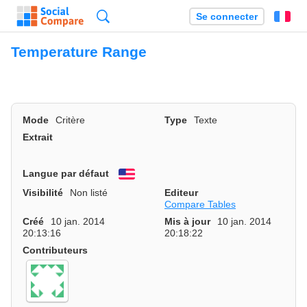
Recherche
Se connecter
Fr
Temperature Range
Mode
Critère
Type
Texte
Extrait
Langue par défaut
English
Visibilité
Non listé
Editeur
Compare Tables
Créé
10 jan. 2014
Mis à jour
10 jan. 2014
20:13:16
20:18:22
Contributeurs