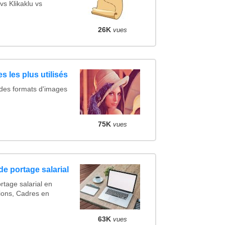
s Klikaklu vs
26K
vues
s les plus utilisés
 des formats d'images
75K
vues
de portage salarial
rtage salarial en
ions, Cadres en
63K
vues