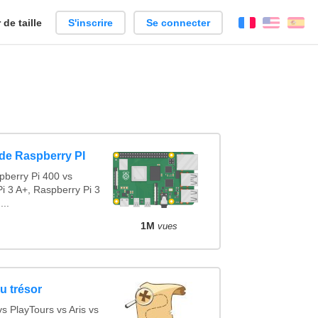
de taille
S'inscrire
Se connecter
Français
Englis
Es
de Raspberry PI
pberry Pi 400 vs
i 3 A+, Raspberry Pi 3
...
1M
vues
u trésor
 PlayTours vs Aris vs