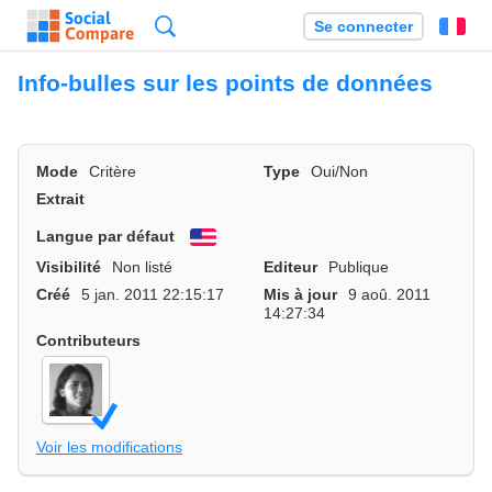
Recherche
Se connecter
Fr
Info-bulles sur les points de données
Mode
Critère
Type
Oui/Non
Extrait
Langue par défaut
English
Visibilité
Non listé
Editeur
Publique
Créé
5 jan. 2011 22:15:17
Mis à jour
9 aoû. 2011
14:27:34
Contributeurs
Voir les modifications