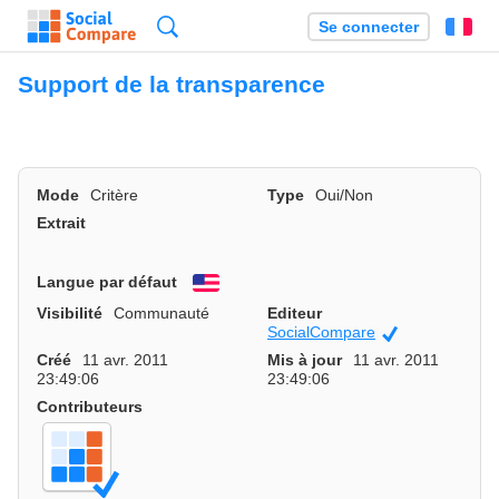
Recherche
Se connecter
Fr
Support de la transparence
Mode
Critère
Type
Oui/Non
Extrait
Langue par défaut
English
Visibilité
Communauté
Editeur
SocialCompare
Officiel
Créé
11 avr. 2011
Mis à jour
11 avr. 2011
23:49:06
23:49:06
Contributeurs