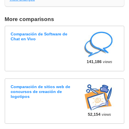
More comparisons
Comparación de Software de
Chat en Vivo
141,186
views
Comparación de sitios web de
concursos de creación de
logotipos
52,154
views