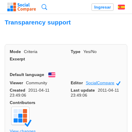
Búsqueda
Ingresar
Es
Transparency support
Mode
Criteria
Type
Yes/No
Excerpt
Default language
English
Viewer
Community
Editor
SocialCompare
Officia
Created
2011-04-11
Last update
2011-04-11
23:49:06
23:49:06
Contributors
View changes