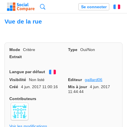
Recherche
Se connecter
Fr
Vue de la rue
Mode
Critère
Type
Oui/Non
Extrait
Langue par défaut
Français
Visibilité
Non listé
Editeur
gaillard06
Créé
4 jun. 2017 11:00:16
Mis à jour
4 jun. 2017
11:44:44
Contributeurs
Voir les modifications