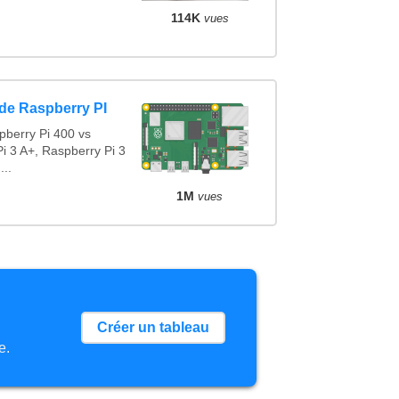
114K
vues
de Raspberry PI
pberry Pi 400 vs
i 3 A+, Raspberry Pi 3
...
1M
vues
Créer un tableau
e.