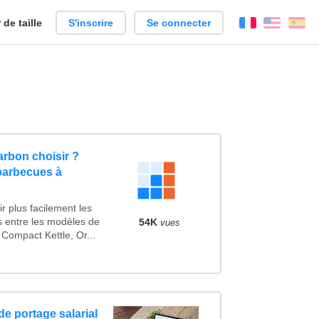
de taille
S'inscrire
Se connecter
Français
Englis
Es
rbon choisir ?
barbecues à
r plus facilement les
es entre les modèles de
54K
vues
Compact Kettle, Or...
de portage salarial