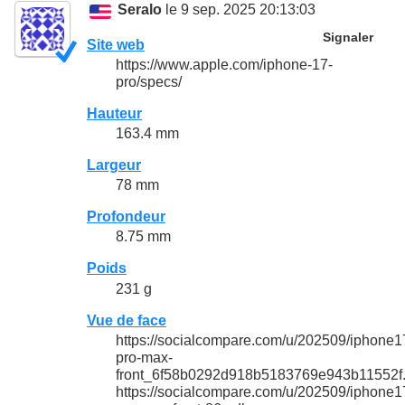
Seralo
le 9 sep. 2025 20:13:03
Signaler
Site web
https://www.apple.com/iphone-17-
pro/specs/
Hauteur
163.4 mm
Largeur
78 mm
Profondeur
8.75 mm
Poids
231 g
Vue de face
https://socialcompare.com/u/202509/iphone1
pro-max-
front_6f58b0292d918b5183769e943b11552f
https://socialcompare.com/u/202509/iphone1