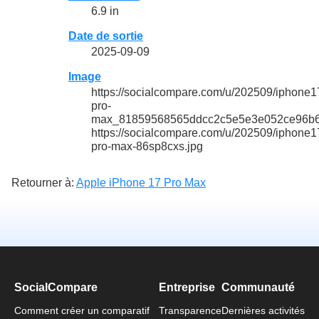
6.9 in
Date de sortie
2025-09-09
Image
https://socialcompare.com/u/202509/iphone1
pro-
max_81859568565ddcc2c5e5e3e052ce96b6
https://socialcompare.com/u/202509/iphone1
pro-max-86sp8cxs.jpg
Retourner à:
Apple iPhone 17 Pro Max
SocialCompare
Entreprise
Communauté
Comment créer un comparatif
Transparence
Dernières activités