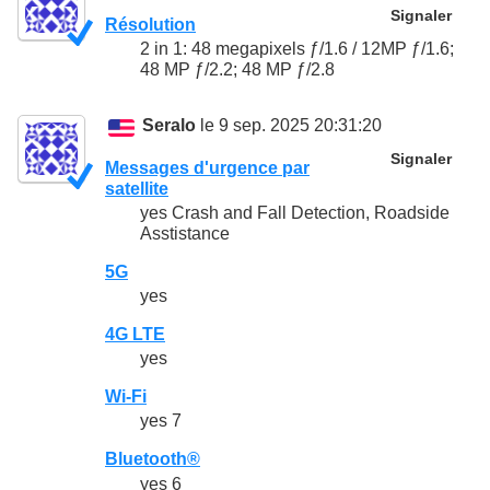
Signaler
Résolution
2 in 1: 48 megapixels ƒ/1.6 / 12MP ƒ/1.6;
48 MP ƒ/2.2; 48 MP ƒ/2.8
Seralo
le 9 sep. 2025 20:31:20
Signaler
Messages d'urgence par
satellite
yes Crash and Fall Detection, Roadside
Asstistance
5G
yes
4G LTE
yes
Wi-Fi
yes 7
Bluetooth®
yes 6