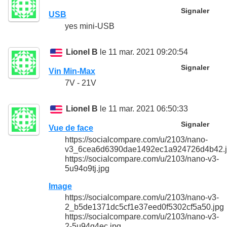
Signaler
USB
yes mini-USB
Lionel B
le 11 mar. 2021 09:20:54
Signaler
Vin Min-Max
7V - 21V
Lionel B
le 11 mar. 2021 06:50:33
Signaler
Vue de face
https://socialcompare.com/u/2103/nano-
v3_6cea6d6390dae1492ec1a924726d4b42.
https://socialcompare.com/u/2103/nano-v3-
5u94o9tj.jpg
Image
https://socialcompare.com/u/2103/nano-v3-
2_b5de1371dc5cf1e37eed0f5302cf5a50.jpg
https://socialcompare.com/u/2103/nano-v3-
2-5u94q4ec.jpg