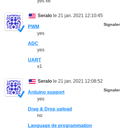
yes x6
Seralo
le 21 jan. 2021 12:10:45
Signaler
PWM
yes
ADC
yes
UART
x1
Seralo
le 21 jan. 2021 12:08:52
Signaler
Arduino support
yes
Drag & Drop upload
no
Language de programmation