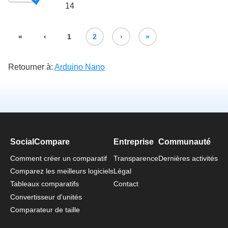
14
«
‹
1
2
›
»
Retourner à:
Arduino Nano
SocialCompare
Entreprise
Communauté
Comment créer un comparatif
Transparence
Dernières activités
Comparez les meilleurs logiciels
Légal
Tableaux comparatifs
Contact
Convertisseur d'unités
Comparateur de taille