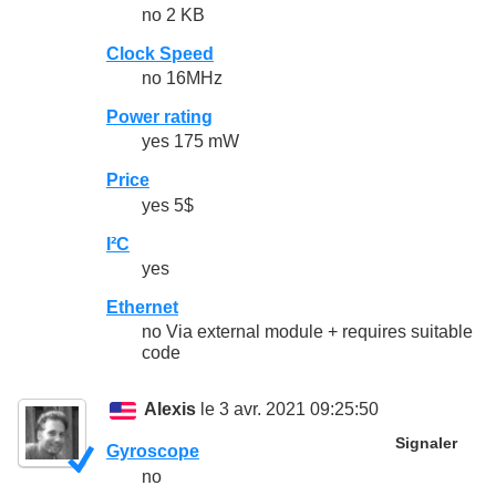
no 2 KB
Clock Speed
no 16MHz
Power rating
yes 175 mW
Price
yes 5$
I²C
yes
Ethernet
no Via external module + requires suitable
code
Alexis
le 3 avr. 2021 09:25:50
Signaler
Gyroscope
no