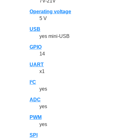
7V-21V
Operating voltage
5 V
USB
yes mini-USB
GPIO
14
UART
x1
I²C
yes
ADC
yes
PWM
yes
SPI