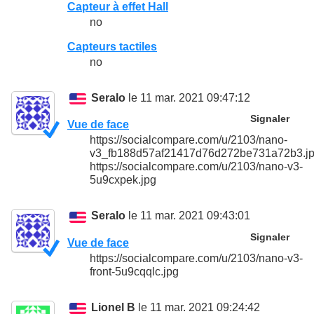
Capteur à effet Hall
no
Capteurs tactiles
no
Seralo
le 11 mar. 2021 09:47:12
Signaler
Vue de face
https://socialcompare.com/u/2103/nano-
v3_fb188d57af21417d76d272be731a72b3.j
https://socialcompare.com/u/2103/nano-v3-
5u9cxpek.jpg
Seralo
le 11 mar. 2021 09:43:01
Signaler
Vue de face
https://socialcompare.com/u/2103/nano-v3-
front-5u9cqqlc.jpg
Lionel B
le 11 mar. 2021 09:24:42