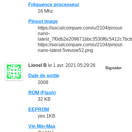
Fréquence processeur
16 Mhz
Pinout image
https://socialcompare.com/u/2104/pinout-
nano-
latest_7f0db2e209671bbc3530f6c5412c7bcb
https://socialcompare.com/u/2104/pinout-
nano-latest-5veusw52.png
Lionel B
le 1 avr. 2021 05:29:26
Signaler
Date de sortie
2008
ROM (Flash)
32 KB
EEPROM
yes 1KB
Vin Min-Max