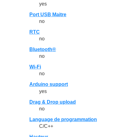
yes
Port USB Maitre
no
RTC
no
Bluetooth®
no
Wi-Fi
no
Arduino support
yes
Drag & Drop upload
no
Language de programmation
C/C++
Hauteur