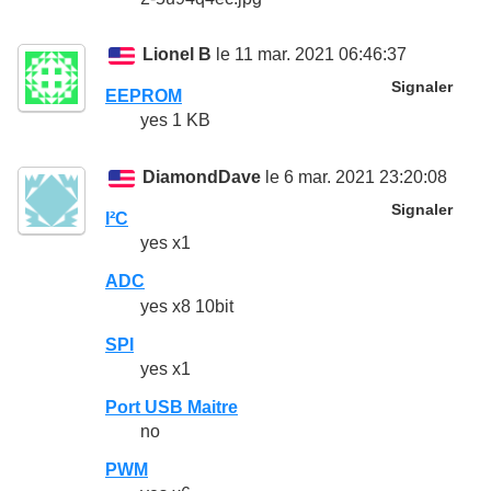
Lionel B
le 11 mar. 2021 06:46:37
Signaler
EEPROM
yes 1 KB
DiamondDave
le 6 mar. 2021 23:20:08
Signaler
I²C
yes x1
ADC
yes x8 10bit
SPI
yes x1
Port USB Maitre
no
PWM