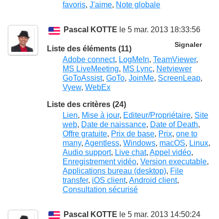
favoris
,
J'aime
,
Note globale
Pascal KOTTE
le 5 mar. 2013 18:33:56
Signaler
Liste des éléments (11)
Adobe connect
,
LogMeIn
,
TeamViewer
,
MS LiveMeeting
,
MS Lync
,
Netviewer
GoToAssist
,
GoTo
,
JoinMe
,
ScreenLeap
,
Vyew
,
WebEx
Liste des critères (24)
Lien
,
Mise à jour
,
Editeur/Propriétaire
,
Site
web
,
Date de naissance
,
Date of Death
,
Offre gratuite
,
Prix de base
,
Prix
,
one to
many
,
Agentless
,
Windows
,
macOS
,
Linux
,
Audio support
,
Live chat
,
Appel vidéo
,
Enregistrement vidéo
,
Version executable
,
Applications bureau (desktop)
,
File
transfer
,
iOS client
,
Android client
,
Consultation sécurisé
Pascal KOTTE
le 5 mar. 2013 14:50:24