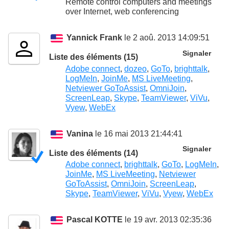
Remote control computers and meetings
over Internet, web conferencing
Yannick Frank
le 2 aoû. 2013 14:09:51
Signaler
Liste des éléments (15)
Adobe connect
,
dozeo
,
GoTo
,
brighttalk
,
LogMeIn
,
JoinMe
,
MS LiveMeeting
,
Netviewer GoToAssist
,
OmniJoin
,
ScreenLeap
,
Skype
,
TeamViewer
,
ViVu
,
Vyew
,
WebEx
Vanina
le 16 mai 2013 21:44:41
Signaler
Liste des éléments (14)
Adobe connect
,
brighttalk
,
GoTo
,
LogMeIn
,
JoinMe
,
MS LiveMeeting
,
Netviewer
GoToAssist
,
OmniJoin
,
ScreenLeap
,
Skype
,
TeamViewer
,
ViVu
,
Vyew
,
WebEx
Pascal KOTTE
le 19 avr. 2013 02:35:36