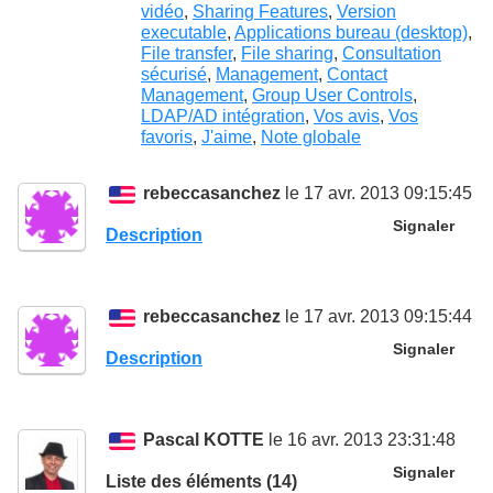
vidéo
,
Sharing Features
,
Version
executable
,
Applications bureau (desktop)
,
File transfer
,
File sharing
,
Consultation
sécurisé
,
Management
,
Contact
Management
,
Group User Controls
,
LDAP/AD intégration
,
Vos avis
,
Vos
favoris
,
J'aime
,
Note globale
rebeccasanchez
le 17 avr. 2013 09:15:45
Signaler
Description
rebeccasanchez
le 17 avr. 2013 09:15:44
Signaler
Description
Pascal KOTTE
le 16 avr. 2013 23:31:48
Signaler
Liste des éléments (14)