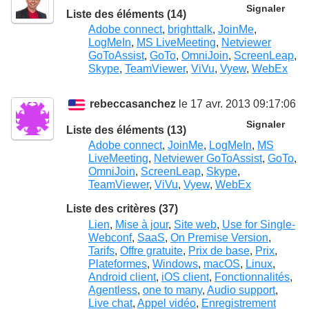
Signaler
Liste des éléments (14)
Adobe connect
,
brighttalk
,
JoinMe
,
LogMeIn
,
MS LiveMeeting
,
Netviewer
GoToAssist
,
GoTo
,
OmniJoin
,
ScreenLeap
,
Skype
,
TeamViewer
,
ViVu
,
Vyew
,
WebEx
rebeccasanchez
le 17 avr. 2013 09:17:06
Signaler
Liste des éléments (13)
Adobe connect
,
JoinMe
,
LogMeIn
,
MS
LiveMeeting
,
Netviewer GoToAssist
,
GoTo
,
OmniJoin
,
ScreenLeap
,
Skype
,
TeamViewer
,
ViVu
,
Vyew
,
WebEx
Liste des critères (37)
Lien
,
Mise à jour
,
Site web
,
Use for Single-
Webconf
,
SaaS
,
On Premise Version
,
Tarifs
,
Offre gratuite
,
Prix de base
,
Prix
,
Plateformes
,
Windows
,
macOS
,
Linux
,
Android client
,
iOS client
,
Fonctionnalités
,
Agentless
,
one to many
,
Audio support
,
Live chat
,
Appel vidéo
,
Enregistrement