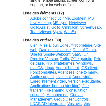
single remote talking, screen control &
support, or for webconf, or
Liste des éléments (12)
Adobe connect
,
JoinMe
,
LogMeIn
,
MS
LiveMeeting
,
MS Lync
,
Netviewer
GoToAssist
,
GoTo
,
OmniJoin
,
ScreenLeap
,
TeamViewer
,
Vyew
,
WebEx
Liste des critères (39)
Lien
,
Mise à jour
,
Editeur/Propriétaire
,
Site
web
,
Date de naissance
,
Date of Death
,
Use for Single-Webconf
,
SaaS
,
On
Premise Version
,
Tarifs
,
Offre gratuite
,
Prix
de base
,
Prix
,
Plateformes
,
Windows
,
macOS
,
Linux
,
Android client
,
iOS client
,
Fonctionnalités
,
Agentless
,
one to many
,
Audio support
,
Live chat
,
Appel vidéo
,
Enregistrement vidéo
,
Version executable
,
Applications bureau (desktop)
,
File
transfer
,
File sharing
,
Consultation
sécurisé
,
Management
,
Contact
Management
,
Group User Controls
,
LDAP/AD intégration
,
Vos avis
,
Vos