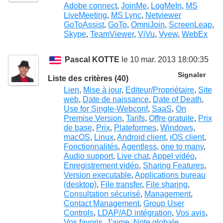
Adobe connect
,
JoinMe
,
LogMeIn
,
MS
LiveMeeting
,
MS Lync
,
Netviewer
GoToAssist
,
GoTo
,
OmniJoin
,
ScreenLeap
,
Skype
,
TeamViewer
,
ViVu
,
Vyew
,
WebEx
Pascal KOTTE
le 10 mar. 2013 18:00:35
Signaler
Liste des critères (40)
Lien
,
Mise à jour
,
Editeur/Propriétaire
,
Site
web
,
Date de naissance
,
Date of Death
,
Use for Single-Webconf
,
SaaS
,
On
Premise Version
,
Tarifs
,
Offre gratuite
,
Prix
de base
,
Prix
,
Plateformes
,
Windows
,
macOS
,
Linux
,
Android client
,
iOS client
,
Fonctionnalités
,
Agentless
,
one to many
,
Audio support
,
Live chat
,
Appel vidéo
,
Enregistrement vidéo
,
Sharing Features
,
Version executable
,
Applications bureau
(desktop)
,
File transfer
,
File sharing
,
Consultation sécurisé
,
Management
,
Contact Management
,
Group User
Controls
,
LDAP/AD intégration
,
Vos avis
,
Vos favoris
,
J'aime
,
Note globale