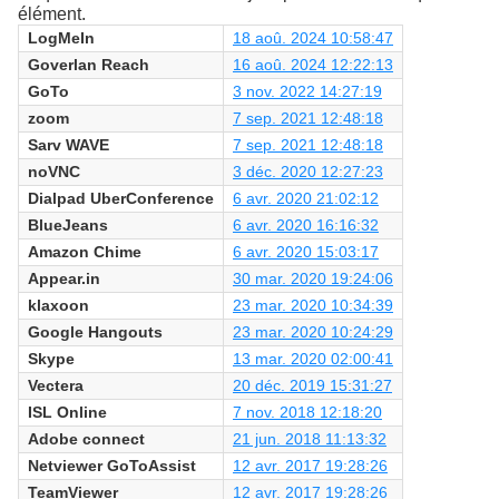
élément.
LogMeIn
18 aoû. 2024 10:58:47
Goverlan Reach
16 aoû. 2024 12:22:13
GoTo
3 nov. 2022 14:27:19
zoom
7 sep. 2021 12:48:18
Sarv WAVE
7 sep. 2021 12:48:18
noVNC
3 déc. 2020 12:27:23
Dialpad UberConference
6 avr. 2020 21:02:12
BlueJeans
6 avr. 2020 16:16:32
Amazon Chime
6 avr. 2020 15:03:17
Appear.in
30 mar. 2020 19:24:06
klaxoon
23 mar. 2020 10:34:39
Google Hangouts
23 mar. 2020 10:24:29
Skype
13 mar. 2020 02:00:41
Vectera
20 déc. 2019 15:31:27
ISL Online
7 nov. 2018 12:18:20
Adobe connect
21 jun. 2018 11:13:32
Netviewer GoToAssist
12 avr. 2017 19:28:26
TeamViewer
12 avr. 2017 19:28:26