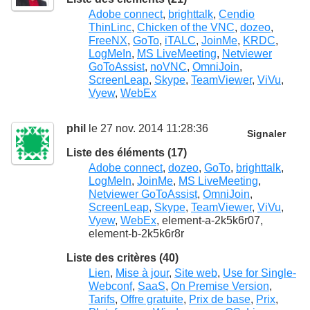
Adobe connect
,
brighttalk
,
Cendio
ThinLinc
,
Chicken of the VNC
,
dozeo
,
FreeNX
,
GoTo
,
iTALC
,
JoinMe
,
KRDC
,
LogMeIn
,
MS LiveMeeting
,
Netviewer
GoToAssist
,
noVNC
,
OmniJoin
,
ScreenLeap
,
Skype
,
TeamViewer
,
ViVu
,
Vyew
,
WebEx
phil
le 27 nov. 2014 11:28:36
Signaler
Liste des éléments (17)
Adobe connect
,
dozeo
,
GoTo
,
brighttalk
,
LogMeIn
,
JoinMe
,
MS LiveMeeting
,
Netviewer GoToAssist
,
OmniJoin
,
ScreenLeap
,
Skype
,
TeamViewer
,
ViVu
,
Vyew
,
WebEx
, element-a-2k5k6r07,
element-b-2k5k6r8r
Liste des critères (40)
Lien
,
Mise à jour
,
Site web
,
Use for Single-
Webconf
,
SaaS
,
On Premise Version
,
Tarifs
,
Offre gratuite
,
Prix de base
,
Prix
,