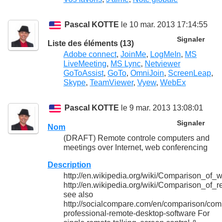
Pascal KOTTE
le 10 mar. 2013 17:14:55
Signaler
Liste des éléments (13)
Adobe connect
,
JoinMe
,
LogMeIn
,
MS
LiveMeeting
,
MS Lync
,
Netviewer
GoToAssist
,
GoTo
,
OmniJoin
,
ScreenLeap
,
Skype
,
TeamViewer
,
Vyew
,
WebEx
Pascal KOTTE
le 9 mar. 2013 13:08:01
Signaler
Nom
(DRAFT) Remote controle computers and
meetings over Internet, web conferencing
Description
http://en.wikipedia.org/wiki/Comparison_of
http://en.wikipedia.org/wiki/Comparison_of
see also
http://socialcompare.com/en/comparison/com
professional-remote-desktop-software For