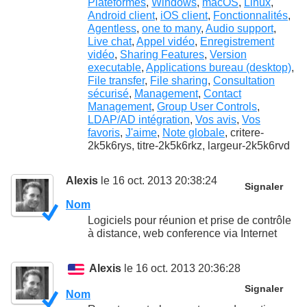
Plateformes
,
Windows
,
macOS
,
Linux
,
Android client
,
iOS client
,
Fonctionnalités
,
Agentless
,
one to many
,
Audio support
,
Live chat
,
Appel vidéo
,
Enregistrement
vidéo
,
Sharing Features
,
Version
executable
,
Applications bureau (desktop)
,
File transfer
,
File sharing
,
Consultation
sécurisé
,
Management
,
Contact
Management
,
Group User Controls
,
LDAP/AD intégration
,
Vos avis
,
Vos
favoris
,
J'aime
,
Note globale
, critere-
2k5k6rys, titre-2k5k6rkz, largeur-2k5k6rvd
Alexis
le 16 oct. 2013 20:38:24
Signaler
Nom
Logiciels pour réunion et prise de contrôle
à distance, web conference via Internet
Alexis
le 16 oct. 2013 20:36:28
Signaler
Nom