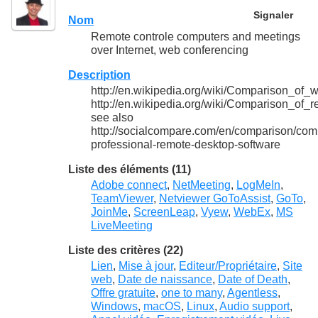
Signaler
Nom
Remote controle computers and meetings
over Internet, web conferencing
Description
http://en.wikipedia.org/wiki/Comparison_of
http://en.wikipedia.org/wiki/Comparison_of
see also
http://socialcompare.com/en/comparison/com
professional-remote-desktop-software
Liste des éléments (11)
Adobe connect
,
NetMeeting
,
LogMeIn
,
TeamViewer
,
Netviewer GoToAssist
,
GoTo
,
JoinMe
,
ScreenLeap
,
Vyew
,
WebEx
,
MS
LiveMeeting
Liste des critères (22)
Lien
,
Mise à jour
,
Editeur/Propriétaire
,
Site
web
,
Date de naissance
,
Date of Death
,
Offre gratuite
,
one to many
,
Agentless
,
Windows
,
macOS
,
Linux
,
Audio support
,