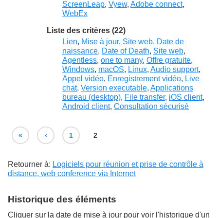
ScreenLeap
,
Vyew
,
Adobe connect
,
WebEx
Liste des critères (22)
Lien
,
Mise à jour
,
Site web
,
Date de
naissance
,
Date of Death
,
Site web
,
Agentless
,
one to many
,
Offre gratuite
,
Windows
,
macOS
,
Linux
,
Audio support
,
Appel vidéo
,
Enregistrement vidéo
,
Live
chat
,
Version executable
,
Applications
bureau (desktop)
,
File transfer
,
iOS client
,
Android client
,
Consultation sécurisé
«
‹
1
2
Retourner à:
Logiciels pour réunion et prise de contrôle à
distance, web conference via Internet
Historique des éléments
Cliquer sur la date de mise à jour pour voir l'historique d'un