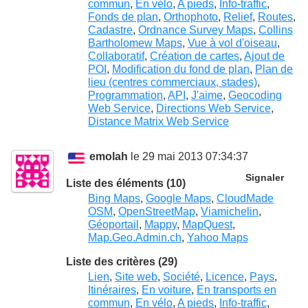
commun
,
En vélo
,
A pieds
,
Info-traffic
,
Fonds de plan
,
Orthophoto
,
Relief
,
Routes
,
Cadastre
,
Ordnance Survey Maps
,
Collins
Bartholomew Maps
,
Vue à vol d'oiseau
,
Collaboratif
,
Création de cartes
,
Ajout de
POI
,
Modification du fond de plan
,
Plan de
lieu (centres commerciaux, stades)
,
Programmation
,
API
,
J'aime
,
Geocoding
Web Service
,
Directions Web Service
,
Distance Matrix Web Service
emolah
le 29 mai 2013 07:34:37
Signaler
Liste des éléments (10)
Bing Maps
,
Google Maps
,
CloudMade
OSM
,
OpenStreetMap
,
Viamichelin
,
Géoportail
,
Mappy
,
MapQuest
,
Map.Geo.Admin.ch
,
Yahoo Maps
Liste des critères (29)
Lien
,
Site web
,
Société
,
Licence
,
Pays
,
Itinéraires
,
En voiture
,
En transports en
commun
,
En vélo
,
A pieds
,
Info-traffic
,