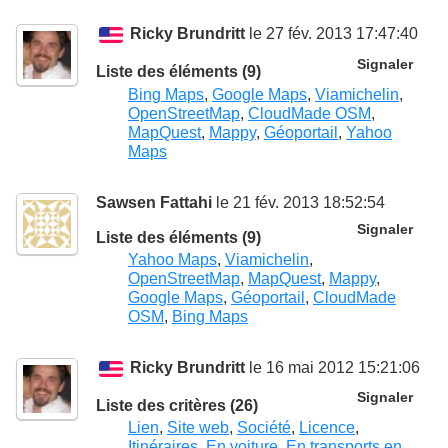
Ricky Brundritt
le 27 fév. 2013 17:47:40
Signaler
Liste des éléments (9)
Bing Maps
,
Google Maps
,
Viamichelin
,
OpenStreetMap
,
CloudMade OSM
,
MapQuest
,
Mappy
,
Géoportail
,
Yahoo
Maps
Sawsen Fattahi
le 21 fév. 2013 18:52:54
Signaler
Liste des éléments (9)
Yahoo Maps
,
Viamichelin
,
OpenStreetMap
,
MapQuest
,
Mappy
,
Google Maps
,
Géoportail
,
CloudMade
OSM
,
Bing Maps
Ricky Brundritt
le 16 mai 2012 15:21:06
Signaler
Liste des critères (26)
Lien
,
Site web
,
Société
,
Licence
,
Itinéraires
,
En voiture
,
En transports en