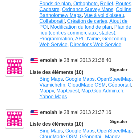
Fonds de plan
,
Orthophoto
,
Relief
,
Routes
,
Cadastre
,
Ordnance Survey Maps
,
Collins
Bartholomew Maps
,
Vue à vol d'oiseau
,
Collaboratif
,
Création de cartes
,
Ajout de
POI
,
Modification du fond de plan
,
Plan de
lieu (centres commerciaux, stades)
,
Programmation
,
API
,
J'aime
,
Geocoding
Web Service
,
Directions Web Service
emolah
le 28 mai 2013 21:38:40
Signaler
Liste des éléments (10)
Bing Maps
,
Google Maps
,
OpenStreetMap
,
Viamichelin
,
CloudMade OSM
,
Géoportail
,
Mappy
,
MapQuest
,
Map.Geo.Admin.ch
,
Yahoo Maps
emolah
le 28 mai 2013 21:37:16
Signaler
Liste des éléments (10)
Bing Maps
,
Google Maps
,
OpenStreetMap
,
CloudMade OSM
,
Géoportail
,
Mappy
,