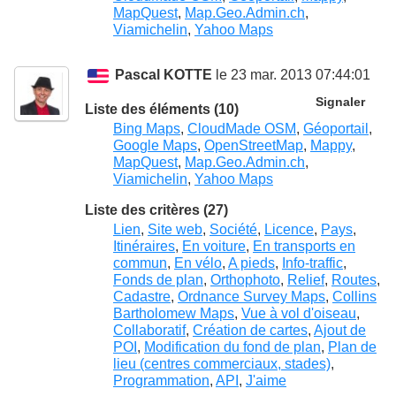
MapQuest
,
Map.Geo.Admin.ch
,
Viamichelin
,
Yahoo Maps
Pascal KOTTE
le 23 mar. 2013 07:44:01
Signaler
Liste des éléments (10)
Bing Maps
,
CloudMade OSM
,
Géoportail
,
Google Maps
,
OpenStreetMap
,
Mappy
,
MapQuest
,
Map.Geo.Admin.ch
,
Viamichelin
,
Yahoo Maps
Liste des critères (27)
Lien
,
Site web
,
Société
,
Licence
,
Pays
,
Itinéraires
,
En voiture
,
En transports en
commun
,
En vélo
,
A pieds
,
Info-traffic
,
Fonds de plan
,
Orthophoto
,
Relief
,
Routes
,
Cadastre
,
Ordnance Survey Maps
,
Collins
Bartholomew Maps
,
Vue à vol d'oiseau
,
Collaboratif
,
Création de cartes
,
Ajout de
POI
,
Modification du fond de plan
,
Plan de
lieu (centres commerciaux, stades)
,
Programmation
,
API
,
J'aime