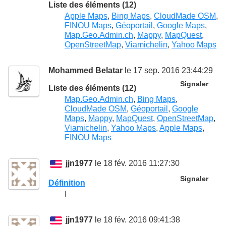
Liste des éléments (12)
Apple Maps
,
Bing Maps
,
CloudMade OSM
,
FINOU Maps
,
Géoportail
,
Google Maps
,
Map.Geo.Admin.ch
,
Mappy
,
MapQuest
,
OpenStreetMap
,
Viamichelin
,
Yahoo Maps
Mohammed Belatar
le 17 sep. 2016 23:44:29
Signaler
Liste des éléments (12)
Map.Geo.Admin.ch
,
Bing Maps
,
CloudMade OSM
,
Géoportail
,
Google
Maps
,
Mappy
,
MapQuest
,
OpenStreetMap
,
Viamichelin
,
Yahoo Maps
,
Apple Maps
,
FINOU Maps
jjn1977
le 18 fév. 2016 11:27:30
Signaler
Définition
I
jjn1977
le 18 fév. 2016 09:41:38