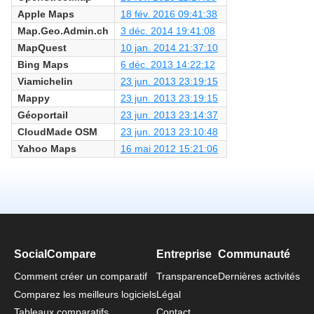
Apple Maps
18 fév. 2016 09:41:38
Map.Geo.Admin.ch
3 déc. 2014 19:41:08
MapQuest
10 jan. 2014 21:37:10
Bing Maps
6 déc. 2013 14:22:12
Viamichelin
23 jun. 2013 23:19:15
Mappy
23 jun. 2013 23:19:15
Géoportail
23 jun. 2013 23:14:37
CloudMade OSM
23 jun. 2013 23:10:48
Yahoo Maps
16 mai 2012 15:21:06
SocialCompare
Entreprise
Communauté
Comment créer un comparatif
Transparence
Dernières activités
Comparez les meilleurs logiciels
Légal
Tableaux comparatifs
Contact