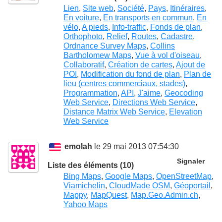
Lien
,
Site web
,
Société
,
Pays
,
Itinéraires
,
En voiture
,
En transports en commun
,
En
vélo
,
A pieds
,
Info-traffic
,
Fonds de plan
,
Orthophoto
,
Relief
,
Routes
,
Cadastre
,
Ordnance Survey Maps
,
Collins
Bartholomew Maps
,
Vue à vol d'oiseau
,
Collaboratif
,
Création de cartes
,
Ajout de
POI
,
Modification du fond de plan
,
Plan de
lieu (centres commerciaux, stades)
,
Programmation
,
API
,
J'aime
,
Geocoding
Web Service
,
Directions Web Service
,
Distance Matrix Web Service
,
Elevation
Web Service
emolah
le 29 mai 2013 07:54:30
Signaler
Liste des éléments (10)
Bing Maps
,
Google Maps
,
OpenStreetMap
,
Viamichelin
,
CloudMade OSM
,
Géoportail
,
Mappy
,
MapQuest
,
Map.Geo.Admin.ch
,
Yahoo Maps