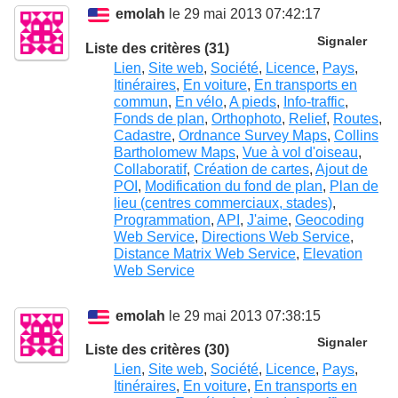
emolah
le 29 mai 2013 07:42:17
Signaler
Liste des critères (31)
Lien
,
Site web
,
Société
,
Licence
,
Pays
,
Itinéraires
,
En voiture
,
En transports en
commun
,
En vélo
,
A pieds
,
Info-traffic
,
Fonds de plan
,
Orthophoto
,
Relief
,
Routes
,
Cadastre
,
Ordnance Survey Maps
,
Collins
Bartholomew Maps
,
Vue à vol d'oiseau
,
Collaboratif
,
Création de cartes
,
Ajout de
POI
,
Modification du fond de plan
,
Plan de
lieu (centres commerciaux, stades)
,
Programmation
,
API
,
J'aime
,
Geocoding
Web Service
,
Directions Web Service
,
Distance Matrix Web Service
,
Elevation
Web Service
emolah
le 29 mai 2013 07:38:15
Signaler
Liste des critères (30)
Lien
,
Site web
,
Société
,
Licence
,
Pays
,
Itinéraires
,
En voiture
,
En transports en