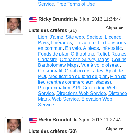
Service
,
Free Terms of Use
Ricky Brundritt
le 3 jun. 2013 11:34:44
Signaler
Liste des critères (31)
Lien
,
J'aime
,
Site web
,
Société
,
Licence
,
Pays
,
Itinéraires
,
En voiture
,
En transports
en commun
,
En vélo
,
A pieds
,
Info-traffic
,
Fonds de plan
,
Orthophoto
,
Relief
,
Routes
,
Cadastre
,
Ordnance Survey Maps
,
Collins
Bartholomew Maps
,
Vue à vol d'oiseau
,
Collaboratif
,
Création de cartes
,
Ajout de
POI
,
Modification du fond de plan
,
Plan de
lieu (centres commerciaux, stades)
,
Programmation
,
API
,
Geocoding Web
Service
,
Directions Web Service
,
Distance
Matrix Web Service
,
Elevation Web
Service
Ricky Brundritt
le 3 jun. 2013 11:27:42
Signaler
Liste des critères (30)