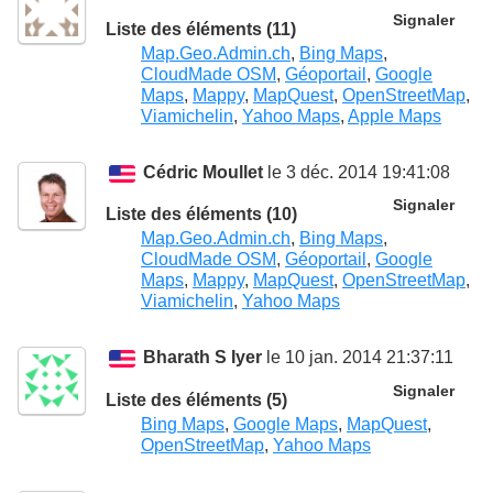
Signaler
Liste des éléments (11)
Map.Geo.Admin.ch
,
Bing Maps
,
CloudMade OSM
,
Géoportail
,
Google
Maps
,
Mappy
,
MapQuest
,
OpenStreetMap
,
Viamichelin
,
Yahoo Maps
,
Apple Maps
Cédric Moullet
le 3 déc. 2014 19:41:08
Signaler
Liste des éléments (10)
Map.Geo.Admin.ch
,
Bing Maps
,
CloudMade OSM
,
Géoportail
,
Google
Maps
,
Mappy
,
MapQuest
,
OpenStreetMap
,
Viamichelin
,
Yahoo Maps
Bharath S Iyer
le 10 jan. 2014 21:37:11
Signaler
Liste des éléments (5)
Bing Maps
,
Google Maps
,
MapQuest
,
OpenStreetMap
,
Yahoo Maps