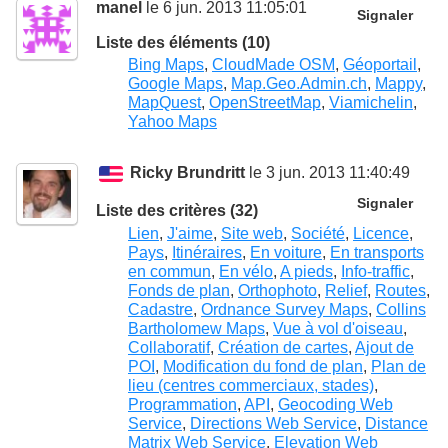
manel
le 6 jun. 2013 11:05:01
Signaler
Liste des éléments (10)
Bing Maps
,
CloudMade OSM
,
Géoportail
,
Google Maps
,
Map.Geo.Admin.ch
,
Mappy
,
MapQuest
,
OpenStreetMap
,
Viamichelin
,
Yahoo Maps
Ricky Brundritt
le 3 jun. 2013 11:40:49
Signaler
Liste des critères (32)
Lien
,
J'aime
,
Site web
,
Société
,
Licence
,
Pays
,
Itinéraires
,
En voiture
,
En transports
en commun
,
En vélo
,
A pieds
,
Info-traffic
,
Fonds de plan
,
Orthophoto
,
Relief
,
Routes
,
Cadastre
,
Ordnance Survey Maps
,
Collins
Bartholomew Maps
,
Vue à vol d'oiseau
,
Collaboratif
,
Création de cartes
,
Ajout de
POI
,
Modification du fond de plan
,
Plan de
lieu (centres commerciaux, stades)
,
Programmation
,
API
,
Geocoding Web
Service
,
Directions Web Service
,
Distance
Matrix Web Service
,
Elevation Web