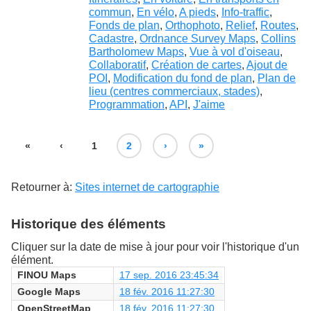
commun
,
En vélo
,
A pieds
,
Info-traffic
,
Fonds de plan
,
Orthophoto
,
Relief
,
Routes
,
Cadastre
,
Ordnance Survey Maps
,
Collins
Bartholomew Maps
,
Vue à vol d'oiseau
,
Collaboratif
,
Création de cartes
,
Ajout de
POI
,
Modification du fond de plan
,
Plan de
lieu (centres commerciaux, stades)
,
Programmation
,
API
,
J'aime
«
‹
1
2
›
»
Retourner à:
Sites internet de cartographie
Historique des éléments
Cliquer sur la date de mise à jour pour voir l'historique d'un
élément.
FINOU Maps
17 sep. 2016 23:45:34
Google Maps
18 fév. 2016 11:27:30
OpenStreetMap
18 fév. 2016 11:27:30