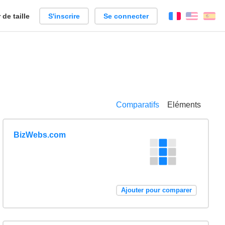
de taille
S'inscrire
Se connecter
Français
Englis
Es
Comparatifs
Eléments
BizWebs.com
Ajouter pour comparer