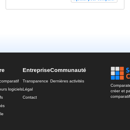
re
Entreprise
Communauté
comparatif
Transparence
Dernières activités
Comparateu
urs logiciels
Légal
créer et p
comparatif
fs
Contact
tés
le