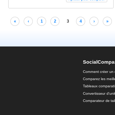
«
‹
1
2
3
4
›
»
SocialCompa
Comment créer un 
Comparez les meille
Tableaux comparati
Convertisseur d'uni
Comparateur de tail