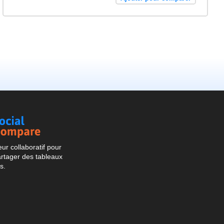
Social
Compare
r collaboratif pour
artager des tableaux
s.