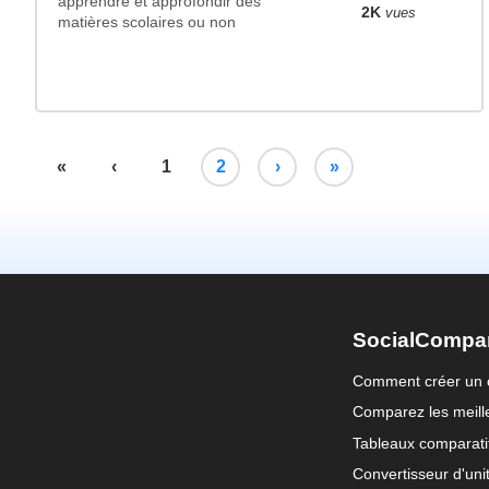
apprendre et approfondir des
2K
vues
matières scolaires ou non
«
‹
1
2
›
»
SocialCompa
Comment créer un 
Comparez les meille
Tableaux comparati
Convertisseur d'uni