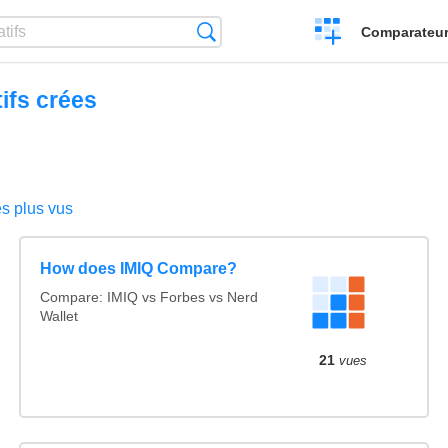
Créer
Recherche
Comparateur 
un
comparatif
ifs crées
s plus vus
How does IMIQ Compare?
Compare: IMIQ vs Forbes vs Nerd
Wallet
21
vues