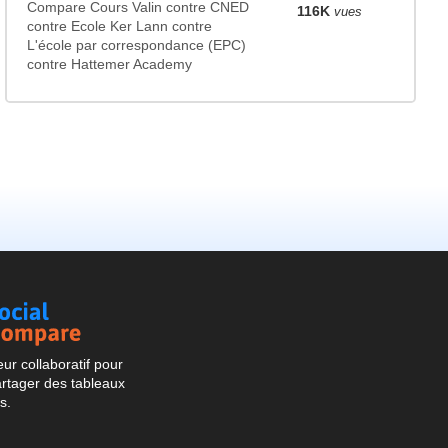
Compare Cours Valin contre CNED
116K
vues
contre Ecole Ker Lann contre
L'école par correspondance (EPC)
contre Hattemer Academy
Social
Compare
r collaboratif pour
artager des tableaux
s.