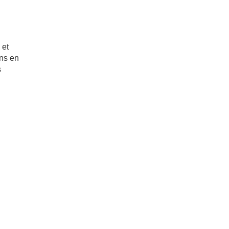
 et
ns en
s