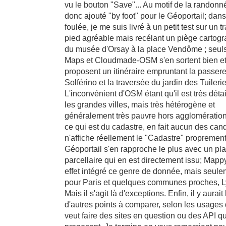
vu le bouton "Save"... Au motif de la randonné
donc ajouté "by foot" pour le Géoportail; dans
foulée, je me suis livré à un petit test sur un tr
pied agréable mais recélant un piège cartogr
du musée d'Orsay à la place Vendôme ; seul
Maps et Cloudmade-OSM s'en sortent bien e
proposent un itinéraire empruntant la passere
Solférino et la traversée du jardin des Tuilerie
L'inconvénient d'OSM étant qu'il est très détai
les grandes villes, mais très hétérogène et
généralement très pauvre hors agglomération
ce qui est du cadastre, en fait aucun des can
n'affiche réellement le "Cadastre" proprement 
Géoportail s'en rapproche le plus avec un pl
parcellaire qui en est directement issu; Mapp
effet intégré ce genre de donnée, mais seule
pour Paris et quelques communes proches, Ly
Mais il s'agit là d'exceptions. Enfin, il y aurait
d'autres points à comparer, selon les usages 
veut faire des sites en question ou des API qu