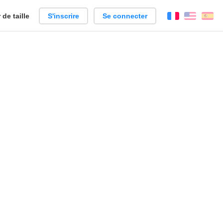
de taille
S'inscrire
Se connecter
Français
Englis
Es