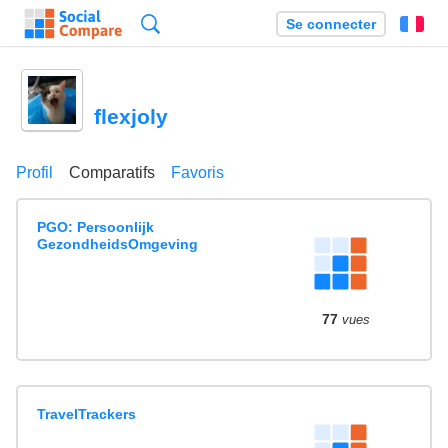
Recherche
Se connecter
Fr
flexjoly
Profil
Comparatifs
Favoris
PGO: Persoonlijk
GezondheidsOmgeving
77
vues
TravelTrackers