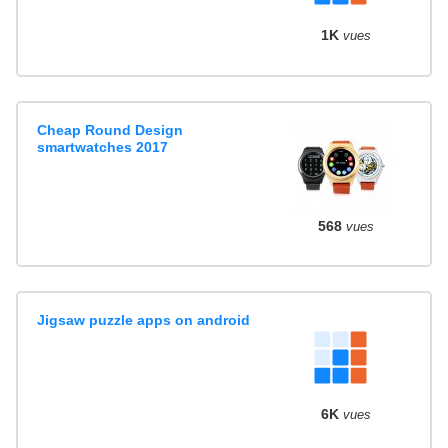
1K
vues
Cheap Round Design
smartwatches 2017
568
vues
Jigsaw puzzle apps on android
6K
vues