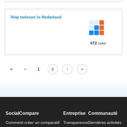
Voip tarieven in Nederland
472
vues
«
‹
1
2
›
»
SocialCompare
Entreprise
Communauté
Comment créer un comparatif
Transparence
Dernières activités