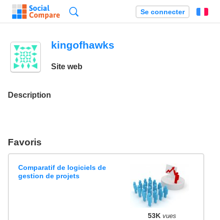
Recherche
Se connecter
Fr
kingofhawks
Site web
Description
Favoris
Comparatif de logiciels de
gestion de projets
53K
vues