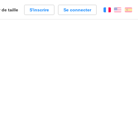
de taille
S'inscrire
Se connecter
Français
Englis
Es