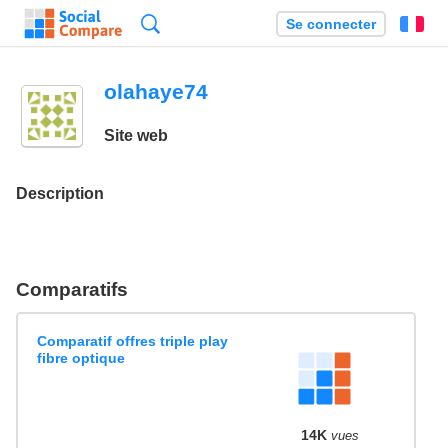
Recherche
Se connecter
Fr
olahaye74
Site web
Description
Comparatifs
Comparatif offres triple play
fibre optique
14K
vues