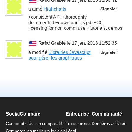
Rafał Grabie
le 17 jan. 2013 11:56:41
a aimé
Highcharts
Signaler
+consistent API +thoroughly
documented +download as pdf +CC
licensing for non comm use +tutorials, demos
Rafał Grabie
le 17 jan. 2013 11:52:35
a modifié
Librairies Javascript
Signaler
pour gérer les graphiques
SocialCompare
Entreprise
Communauté
Comment créer un comparatif
Transparence
Dernières activités
Comparez les meilleurs logiciels
Légal