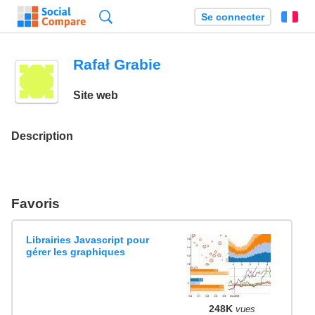
Recherche
Se connecter
Fr
Rafał Grabie
Site web
Description
Favoris
Librairies Javascript pour
gérer les graphiques
248K
vues