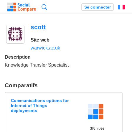
Recherche
Se connecter
Fr
scott
Site web
warwick.ac.uk
Description
Knowledge Transfer Specialist
Comparatifs
Communications options for
Internet of Things
deployments
3K
vues