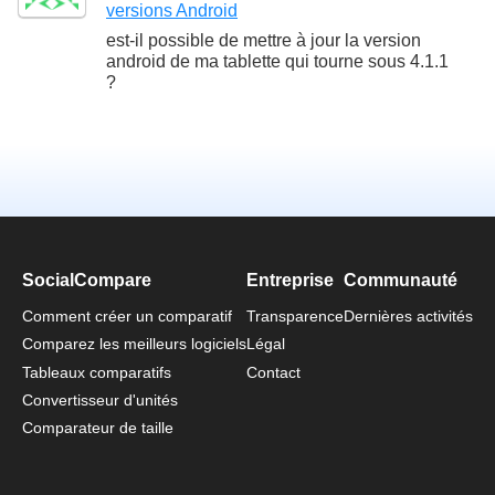
versions Android
est-il possible de mettre à jour la version
android de ma tablette qui tourne sous 4.1.1
?
SocialCompare
Entreprise
Communauté
Comment créer un comparatif
Transparence
Dernières activités
Comparez les meilleurs logiciels
Légal
Tableaux comparatifs
Contact
Convertisseur d'unités
Comparateur de taille