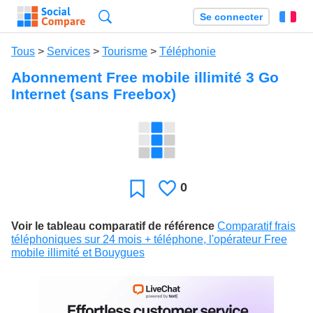
Recherche
Se connecter
Fr
Tous
>
Services
>
Tourisme
>
Téléphonie
Abonnement Free mobile illimité 3 Go
Internet (sans Freebox)
0
J'aime
Favori
Voir le tableau comparatif de référence
Comparatif frais
téléphoniques sur 24 mois + téléphone, l'opérateur Free
mobile illimité et Bouygues