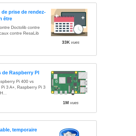
 de prise de rendez-
n être
tre Doctolib contre
caux contre ResaLib
33K
vues
 de Raspberry PI
spberry Pi 400 vs
 Pi 3 A+, Raspberry Pi 3
H...
1M
vues
table, temporaire