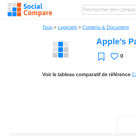
Tous
>
Logiciels
>
Contenu & Document
Apple's P
0
J'aime
Favori
Voir le tableau comparatif de référence
C