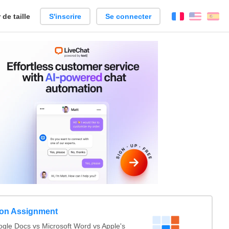
de taille
S'inscrire
Se connecter
Français
Englis
Es
ion Assignment
le Docs vs Microsoft Word vs Apple's