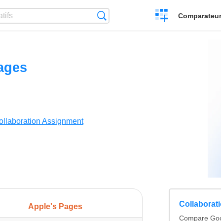
Créer
Recherche
Comparateur 
un
comparatif
ages
ollaboration Assignment
Collaborat
Apple's Pages
Compare Goog