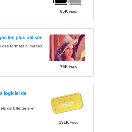
85K
vues
es les plus utilisés
s des formats d'images
75K
vues
 logiciel de
ls de billetterie en
191K
vues