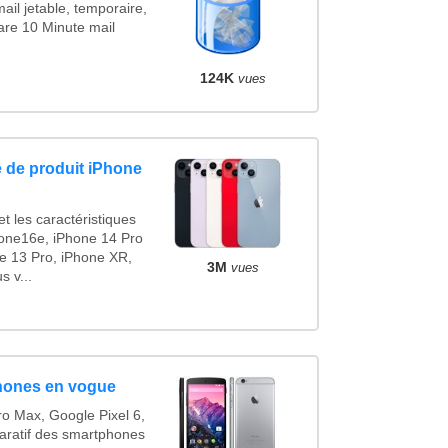
ail jetable, temporaire,
are 10 Minute mail
124K
vues
 de produit iPhone
t les caractéristiques
one16e, iPhone 14 Pro
e 13 Pro, iPhone XR,
3M
vues
 v...
hones en vogue
o Max, Google Pixel 6,
ratif des smartphones