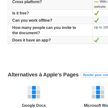
With i
-
Cross platform?
website.
Oui
Is it free?
Oui
Can you work offline?
Up to 10
How many people can you invite to
the document?
Oui
Does it have an app?
Alternatives à Apple's Pages
Ajouter pour co
Google Docs
Microsoft Wo