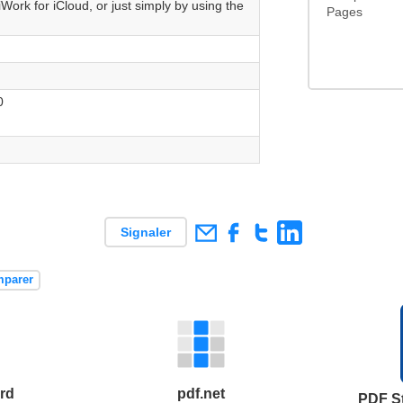
Work for iCloud, or just simply by using the
Pages
0
Signaler
mparer
rd
pdf.net
PDF St