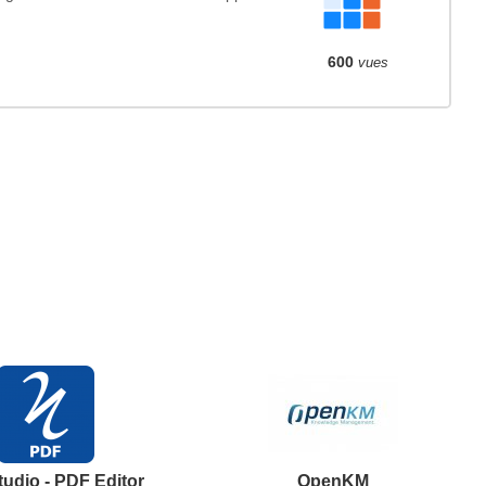
600
vues
udio - PDF Editor
OpenKM