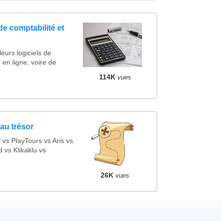
de comptabilité et
eurs logiciels de
 en ligne, voire de
114K
vues
au trésor
s PlayTours vs Aris vs
vs Klikaklu vs
26K
vues