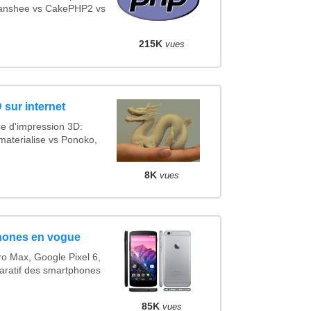
Banshee vs CakePHP2 vs
215K
vues
 sur internet
ce d'impression 3D:
materialise vs Ponoko,
8K
vues
hones en vogue
o Max, Google Pixel 6,
ratif des smartphones
85K
vues