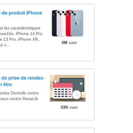
 de produit iPhone
t les caractéristiques
one16e, iPhone 14 Pro
e 13 Pro, iPhone XR,
3M
vues
 v...
 de prise de rendez-
n être
tre Doctolib contre
caux contre ResaLib
33K
vues