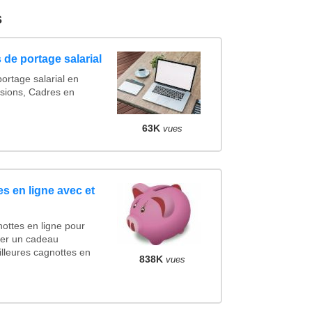
s
 de portage salarial
ortage salarial en
sions, Cadres en
63K
vues
s en ligne avec et
ottes en ligne pour
ncer un cadeau
lleures cagnottes en
838K
vues