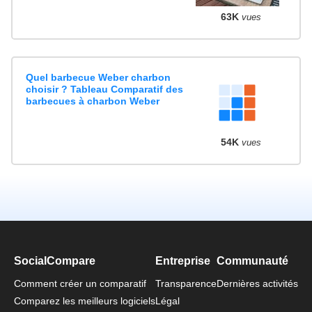
63K
vues
Quel barbecue Weber charbon
choisir ? Tableau Comparatif des
barbecues à charbon Weber
54K
vues
SocialCompare
Entreprise
Communauté
Comment créer un comparatif
Transparence
Dernières activités
Comparez les meilleurs logiciels
Légal