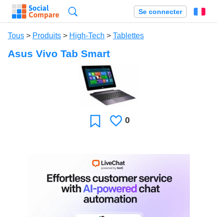
Recherche
Se connecter
Fr
Tous
>
Produits
>
High-Tech
>
Tablettes
Asus Vivo Tab Smart
0
J'aime
Favori