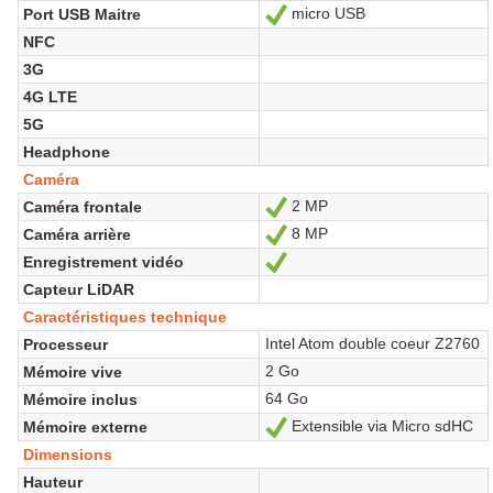
micro USB
Port USB Maitre
Oui
NFC
3G
4G LTE
5G
Headphone
Caméra
2 MP
Caméra frontale
Oui
8 MP
Caméra arrière
Oui
Enregistrement vidéo
Oui
Capteur LiDAR
Caractéristiques technique
Intel Atom double coeur Z2760
Processeur
2 Go
Mémoire vive
64 Go
Mémoire inclus
Extensible via Micro sdHC
Mémoire externe
Oui
Dimensions
Hauteur