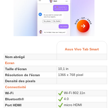
Asus Vivo Tab Smart
Nom abrégé
Ecran
10,1 in
Taille d'écran
1366 x 768 pixel
Résolution de l'écran
Densité des pixels
Connectivité
Wi-Fi 802.11n
Wi-Fi
Oui
4.0
Bluetooth®
Oui
micro HDMI
Port HDMI
Oui