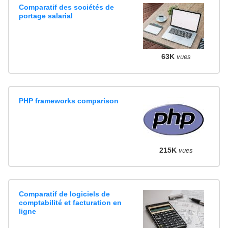
Comparatif des sociétés de
portage salarial
63K
vues
PHP frameworks comparison
215K
vues
Comparatif de logiciels de
comptabilité et facturation en
ligne