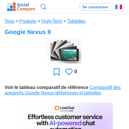
Recherche
Se connecter
Fr
Tous
>
Produits
>
High-Tech
>
Tablettes
Google Nexus 9
0
J'aime
Favori
Voir le tableau comparatif de référence
Comparatif des
appareils Google Nexus téléphones et tablettes