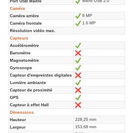
Micro USB 2.0
Port USB Maitre
Oui
Caméra
8 MP
Caméra arrière
Oui
1.6 MP
Caméra frontale
Oui
Résolution vidéo max.
Capteurs
Accéléromètre
Oui
Baromètre
Non
Magnetomètre
Oui
Gyroscope
Oui
Capteur d'empreintes digitales
Non
Lumière ambiante
Oui
Capteur de proximité
Non
GPS
Oui
Capteur à effet Hall
Non
Dimensions
228,25 mm
Hauteur
153,68 mm
Largeur