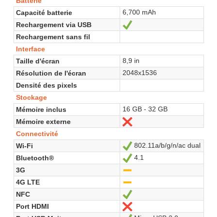
Batterie
6,700 mAh
Capacité batterie
Rechargement via USB
Oui
Rechargement sans fil
Interface
8,9 in
Taille d'écran
2048x1536
Résolution de l'écran
Densité des pixels
Stockage
16 GB - 32 GB
Mémoire inclus
Mémoire externe
Non
Connectivité
802.11a/b/g/n/ac dual
Wi-Fi
Oui
4.1
Bluetooth®
Oui
3G
-
4G LTE
-
NFC
Oui
Port HDMI
Non