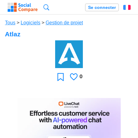
Recherche
Se connecter
Fr
Tous
>
Logiciels
>
Gestion de projet
Atlaz
0
J'aime
Favori