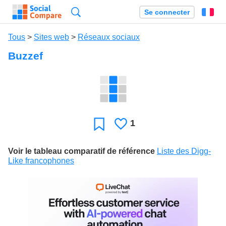
Recherche
Se connecter
Fr
Tous
>
Sites web
>
Réseaux sociaux
Buzzef
1
J'aime
Favori
Voir le tableau comparatif de référence
Liste des Digg-
Like francophones