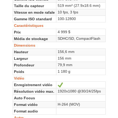
519 mm² (27.9x18.6 mm)
Taille du capteur
10 fps, 3 fps
Vitesse en mode rafale
100-12800
Gamme ISO standard
Caractéristiques
4 999 $
Prix
SDHC/SD, CompactFlash
Média de stockage
Dimensions
156,6 mm
Hauteur
156 mm
Largeur
79,9 mm
Profondeur
1 180 g
Poids
Vidéo
Enregistrement vidéo
Oui
1920x1080 @30/24/25fps
Résolution vidéo max.
Auto Focus
H-264 (MOV)
Format vidéo
Format audio
Autre